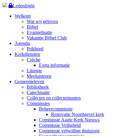
Ledenlogin
Welkom
Wat wij geloven
Bijbel
Evangelisatie
Vakantie Bijbel Club
Agenda
Prikbord
Kerkdiensten
Crèche
Extra informatie
Liturgie
Meeluisteren
Gemeenteleven
Bibliotheek
Catechisatie
Collecten en collectemunten
Commissies
Beheercommissie
Renovatie Noordgevel kerk
Commissie Aagte Kerk Nieuws
Commissie Veiligheid
Commissie vrijwillige thuiszorg