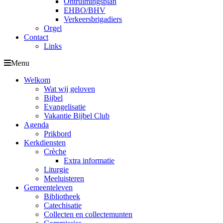
Ontruimingsplan
EHBO/BHV
Verkeersbrigadiers
Orgel
Contact
Links
Menu
Welkom
Wat wij geloven
Bijbel
Evangelisatie
Vakantie Bijbel Club
Agenda
Prikbord
Kerkdiensten
Crèche
Extra informatie
Liturgie
Meeluisteren
Gemeenteleven
Bibliotheek
Catechisatie
Collecten en collectemunten