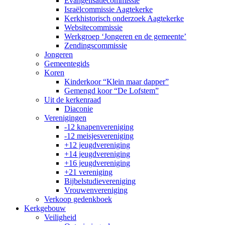
Evangelisatiecommissie
Israëlcommissie Aagtekerke
Kerkhistorisch onderzoek Aagtekerke
Websitecommissie
Werkgroep ‘Jongeren en de gemeente’
Zendingscommissie
Jongeren
Gemeentegids
Koren
Kinderkoor “Klein maar dapper”
Gemengd koor “De Lofstem”
Uit de kerkenraad
Diaconie
Verenigingen
-12 knapenvereniging
-12 meisjesvereniging
+12 jeugdvereniging
+14 jeugdvereniging
+16 jeugdvereniging
+21 vereniging
Bijbelstudievereniging
Vrouwenvereniging
Verkoop gedenkboek
Kerkgebouw
Veiligheid