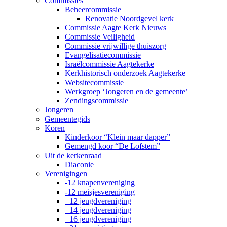
Commissies
Beheercommissie
Renovatie Noordgevel kerk
Commissie Aagte Kerk Nieuws
Commissie Veiligheid
Commissie vrijwillige thuiszorg
Evangelisatiecommissie
Israëlcommissie Aagtekerke
Kerkhistorisch onderzoek Aagtekerke
Websitecommissie
Werkgroep ‘Jongeren en de gemeente’
Zendingscommissie
Jongeren
Gemeentegids
Koren
Kinderkoor “Klein maar dapper”
Gemengd koor “De Lofstem”
Uit de kerkenraad
Diaconie
Verenigingen
-12 knapenvereniging
-12 meisjesvereniging
+12 jeugdvereniging
+14 jeugdvereniging
+16 jeugdvereniging