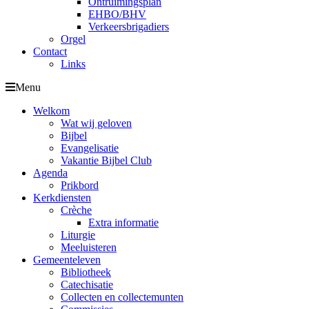
Ontruimingsplan
EHBO/BHV
Verkeersbrigadiers
Orgel
Contact
Links
Menu
Welkom
Wat wij geloven
Bijbel
Evangelisatie
Vakantie Bijbel Club
Agenda
Prikbord
Kerkdiensten
Crèche
Extra informatie
Liturgie
Meeluisteren
Gemeenteleven
Bibliotheek
Catechisatie
Collecten en collectemunten