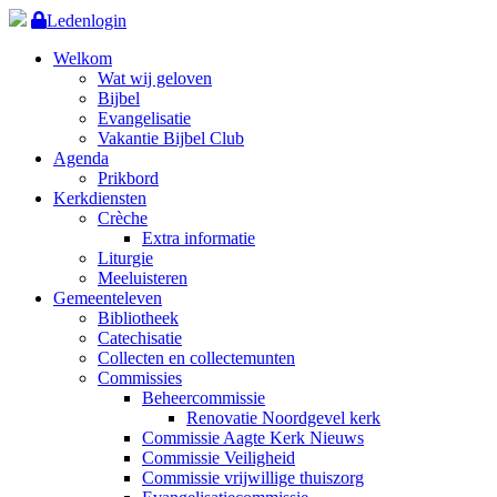
Ledenlogin
Welkom
Wat wij geloven
Bijbel
Evangelisatie
Vakantie Bijbel Club
Agenda
Prikbord
Kerkdiensten
Crèche
Extra informatie
Liturgie
Meeluisteren
Gemeenteleven
Bibliotheek
Catechisatie
Collecten en collectemunten
Commissies
Beheercommissie
Renovatie Noordgevel kerk
Commissie Aagte Kerk Nieuws
Commissie Veiligheid
Commissie vrijwillige thuiszorg