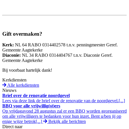
Gift overmaken?
Kerk:
NL 64 RABO 0314402578 t.n.v. penningmeester Geref.
Gemeente Aagtekerke
Diaconie:
NL 34 RABO 0314404767 t.n.v. Diaconie Geref.
Gemeente Aagtekerke
Bij voorbaat hartelijk dank!
Kerkdiensten
Alle kerkdiensten
Nieuws
Brief over de renovatie noordgevel
Lees via deze link de brief over de renovatie van de noordgevel.[...]
BBQ voor alle vrijwillig(st)ers
Op vrijdagavond 28 augustus zal er een BBQ worden georganiseerd
om alle vrijwilligers te bedanken voor hun inzet. Bent u/ben jij op
enige wijze betrok[...]
Bekijk alle berichten
Direct naar