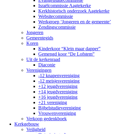
Evangelisatiecommissie
Israëlcommissie Aagtekerke
Kerkhistorisch onderzoek Aagtekerke
Websitecommissie
Werkgroep ‘Jongeren en de gemeente’
Zendingscommissie
Jongeren
Gemeentegids
Koren
Kinderkoor “Klein maar dapper”
Gemengd koor “De Lofstem”
Uit de kerkenraad
Diaconie
Verenigingen
-12 knapenvereniging
-12 meisjesvereniging
+12 jeugdvereniging
+14 jeugdvereniging
+16 jeugdvereniging
+21 vereniging
Bijbelstudievereniging
Vrouwenvereniging
Verkoop gedenkboek
Kerkgebouw
Veiligheid