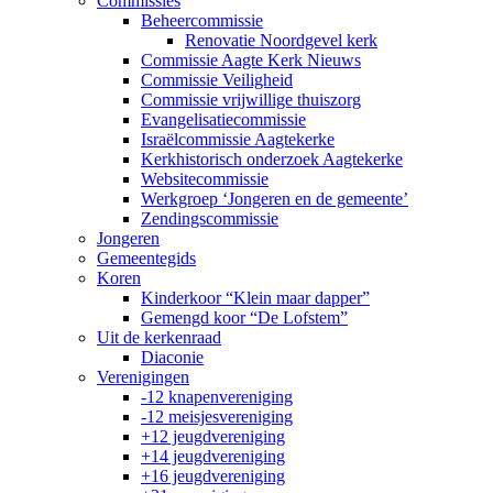
Commissies
Beheercommissie
Renovatie Noordgevel kerk
Commissie Aagte Kerk Nieuws
Commissie Veiligheid
Commissie vrijwillige thuiszorg
Evangelisatiecommissie
Israëlcommissie Aagtekerke
Kerkhistorisch onderzoek Aagtekerke
Websitecommissie
Werkgroep ‘Jongeren en de gemeente’
Zendingscommissie
Jongeren
Gemeentegids
Koren
Kinderkoor “Klein maar dapper”
Gemengd koor “De Lofstem”
Uit de kerkenraad
Diaconie
Verenigingen
-12 knapenvereniging
-12 meisjesvereniging
+12 jeugdvereniging
+14 jeugdvereniging
+16 jeugdvereniging