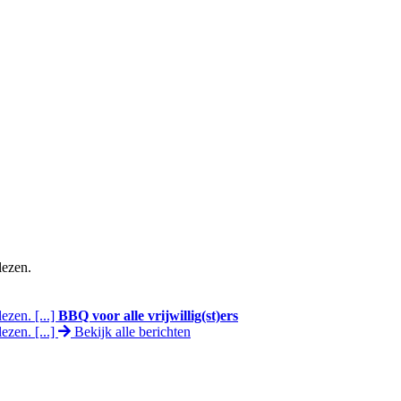
lezen.
ezen. [...]
BBQ voor alle vrijwillig(st)ers
ezen. [...]
Bekijk alle berichten