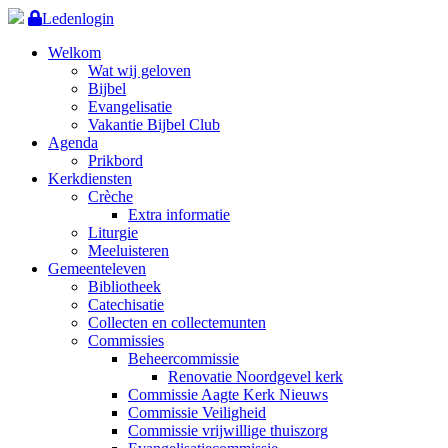
Ledenlogin
Welkom
Wat wij geloven
Bijbel
Evangelisatie
Vakantie Bijbel Club
Agenda
Prikbord
Kerkdiensten
Crèche
Extra informatie
Liturgie
Meeluisteren
Gemeenteleven
Bibliotheek
Catechisatie
Collecten en collectemunten
Commissies
Beheercommissie
Renovatie Noordgevel kerk
Commissie Aagte Kerk Nieuws
Commissie Veiligheid
Commissie vrijwillige thuiszorg