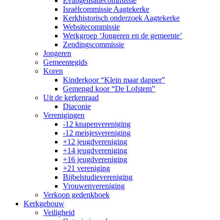
Evangelisatiecommissie
Israëlcommissie Aagtekerke
Kerkhistorisch onderzoek Aagtekerke
Websitecommissie
Werkgroep ‘Jongeren en de gemeente’
Zendingscommissie
Jongeren
Gemeentegids
Koren
Kinderkoor “Klein maar dapper”
Gemengd koor “De Lofstem”
Uit de kerkenraad
Diaconie
Verenigingen
-12 knapenvereniging
-12 meisjesvereniging
+12 jeugdvereniging
+14 jeugdvereniging
+16 jeugdvereniging
+21 vereniging
Bijbelstudievereniging
Vrouwenvereniging
Verkoop gedenkboek
Kerkgebouw
Veiligheid