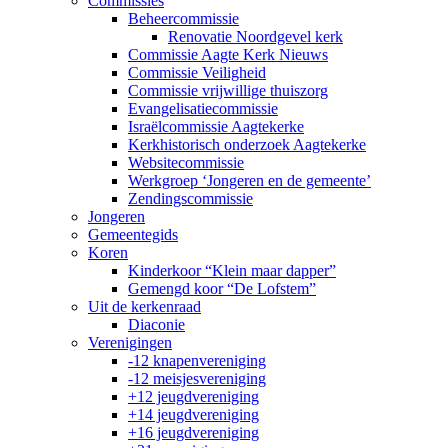
Commissies
Beheercommissie
Renovatie Noordgevel kerk
Commissie Aagte Kerk Nieuws
Commissie Veiligheid
Commissie vrijwillige thuiszorg
Evangelisatiecommissie
Israëlcommissie Aagtekerke
Kerkhistorisch onderzoek Aagtekerke
Websitecommissie
Werkgroep ‘Jongeren en de gemeente’
Zendingscommissie
Jongeren
Gemeentegids
Koren
Kinderkoor “Klein maar dapper”
Gemengd koor “De Lofstem”
Uit de kerkenraad
Diaconie
Verenigingen
-12 knapenvereniging
-12 meisjesvereniging
+12 jeugdvereniging
+14 jeugdvereniging
+16 jeugdvereniging