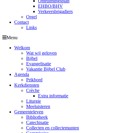
Ontruimingsplan
EHBO/BHV
Verkeersbrigadiers
Orgel
Contact
Links
Menu
Welkom
Wat wij geloven
Bijbel
Evangelisatie
Vakantie Bijbel Club
Agenda
Prikbord
Kerkdiensten
Crèche
Extra informatie
Liturgie
Meeluisteren
Gemeenteleven
Bibliotheek
Catechisatie
Collecten en collectemunten