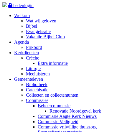
Ledenlogin
Welkom
Wat wij geloven
Bijbel
Evangelisatie
Vakantie Bijbel Club
Agenda
Prikbord
Kerkdiensten
Crèche
Extra informatie
Liturgie
Meeluisteren
Gemeenteleven
Bibliotheek
Catechisatie
Collecten en collectemunten
Commissies
Beheercommissie
Renovatie Noordgevel kerk
Commissie Aagte Kerk Nieuws
Commissie Veiligheid
Commissie vrijwillige thuiszorg