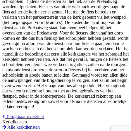
schoolplein. Tijdens de diensten zal het hek aan de Prelaatweg
worden afgesloten. Fietsers vanuit de westhoek wordt gevraagd de
fiets achter de kerk neer te zetten. Het met de fiets betreden en
verlaten van het parkeerterrein van de kerk gebeurt via het westpad
(het toegangspad voor de auto’s). De koster die na afloop van de
dienst aan de Prelaatweg staat, kan eventueel helpen bij het
oversteken van de Prelaatweg. Voor de fietsers die vanaf het dorp
komen en die dus hun fiets op het schoolplein hebben gestald, wordt
gevraagd na afloop van de dienst naar hun fiets te gaan, en daar te
wachten op het sein dat het schoolplein kan worden verlaten. Het is
namelijk de bedoeling dat eerst alle kerkgangers via het zebrapad het
kerkplein hebben verlaten. Als dat het geval is, mogen de fietsers het
schoolplein verlaten. Twee verkeersbrigadiers zullen na de morgen-
en avonddienst proberen de stroom fietsers bij het verlaten van het
schoolplein in goede banen te leiden. Gevraagd wordt ten allen tijde
de aanwijzingen van de brigadiers op te volgen. Het zal in het begin
even wennen zijn. Het vraagt van ons allen geduld. Het vraagt ook
dat we extra rekening houden met andere gebruikers van het
fietspad, zeker in de zomerperiode. De kerkenraad rekent op een
ieders medewerking om zowel voor als na de diensten alles ordelijk
te laten verlopen!
Terug naar overzicht
Kerkdiensten
Alle kerkdiensten