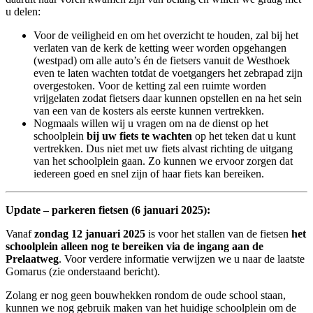
u delen:
Voor de veiligheid en om het overzicht te houden, zal bij het
verlaten van de kerk de ketting weer worden opgehangen
(westpad) om alle auto’s én de fietsers vanuit de Westhoek
even te laten wachten totdat de voetgangers het zebrapad zijn
overgestoken. Voor de ketting zal een ruimte worden
vrijgelaten zodat fietsers daar kunnen opstellen en na het sein
van een van de kosters als eerste kunnen vertrekken.
Nogmaals willen wij u vragen om na de dienst op het
schoolplein
bij uw fiets te wachten
op het teken dat u kunt
vertrekken. Dus niet met uw fiets alvast richting de uitgang
van het schoolplein gaan. Zo kunnen we ervoor zorgen dat
iedereen goed en snel zijn of haar fiets kan bereiken.
Update – parkeren fietsen (6 januari 2025):
Vanaf
zondag 12 januari 2025
is voor het stallen van de fietsen
het
schoolplein alleen nog te bereiken via de ingang aan de
Prelaatweg
. Voor verdere informatie verwijzen we u naar de laatste
Gomarus (zie onderstaand bericht).
Zolang er nog geen bouwhekken rondom de oude school staan,
kunnen we nog gebruik maken van het huidige schoolplein om de