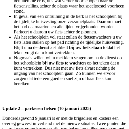
benutten die er is, dus wat verder door te lopen naar de
fietsenstalling achter de plaats waar het speeltoestel voorheen
stond.
In geval van een ontruiming in de kerk is het schoolplein bij
de tijdelijke huisvesting onze verzamelplaats. Daarom moet
het pad daarnaartoe ten alle tijden vrijgehouden worden.
Parkeert u daarom uw fiets achter de pionnen.
Als het schoolplein vol staat zullen de fietsenwachters u uw
fiets laten stallen op het pad richting de tijdelijke huisvesting.
Blijft u na de dienst alstublieft
bij uw fiets staan
totdat het
teken volgt dat u kunt vertrekken.
Nogmaals willen wij u met klem vragen om na de dienst op
het schoolplein
bij uw fiets te wachten
op het teken dat u
kunt vertrekken. Dus niet met uw fiets alvast richting de
uitgang van het schoolplein gaan. Zo kunnen we ervoor
zorgen dat iedereen goed en snel zijn of haar fiets kan
bereiken.
Update 2 – parkeren fietsen (10 januari 2025)
Donderdagavond 9 januari is er met de brigadiers en kosters een
overleg geweest in verband met de nieuwe situatie. Twee punten die
daaruit naar voren kwamen zijn van belang en willen we graag met