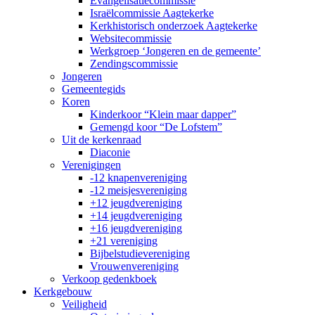
Evangelisatiecommissie
Israëlcommissie Aagtekerke
Kerkhistorisch onderzoek Aagtekerke
Websitecommissie
Werkgroep ‘Jongeren en de gemeente’
Zendingscommissie
Jongeren
Gemeentegids
Koren
Kinderkoor “Klein maar dapper”
Gemengd koor “De Lofstem”
Uit de kerkenraad
Diaconie
Verenigingen
-12 knapenvereniging
-12 meisjesvereniging
+12 jeugdvereniging
+14 jeugdvereniging
+16 jeugdvereniging
+21 vereniging
Bijbelstudievereniging
Vrouwenvereniging
Verkoop gedenkboek
Kerkgebouw
Veiligheid