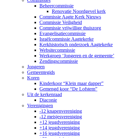
Commissies
Beheercommissie
Renovatie Noordgevel kerk
Commissie Aagte Kerk Nieuws
Commissie Veiligheid
Commissie vrijwillige thuiszorg
Evangelisatiecommissie
Israëlcommissie Aagtekerke
Kerkhistorisch onderzoek Aagtekerke
Websitecommissie
Werkgroep ‘Jongeren en de gemeente’
Zendingscommissie
Jongeren
Gemeentegids
Koren
Kinderkoor “Klein maar dapper”
Gemengd koor “De Lofstem”
Uit de kerkenraad
Diaconie
Verenigingen
-12 knapenvereniging
-12 meisjesvereniging
+12 jeugdvereniging
+14 jeugdvereniging
+16 jeugdvereniging