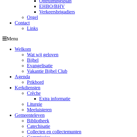
Ontruimingsplan
EHBO/BHV
Verkeersbrigadiers
Orgel
Contact
Links
Menu
Welkom
Wat wij geloven
Bijbel
Evangelisatie
Vakantie Bijbel Club
Agenda
Prikbord
Kerkdiensten
Crèche
Extra informatie
Liturgie
Meeluisteren
Gemeenteleven
Bibliotheek
Catechisatie
Collecten en collectemunten